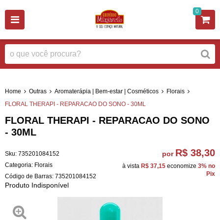
0
Home
Outras
Aromaterápia | Bem-estar | Cosméticos
Florais
FLORAL THERAPI - REPARACAO DO SONO - 30ML
FLORAL THERAPI - REPARACAO DO SONO
- 30ML
R$ 38,30
por
Sku:
735201084152
Categoria:
Florais
à vista
R$ 37,15
economize
3%
no
Pix
Código de Barras:
735201084152
Produto Indisponível