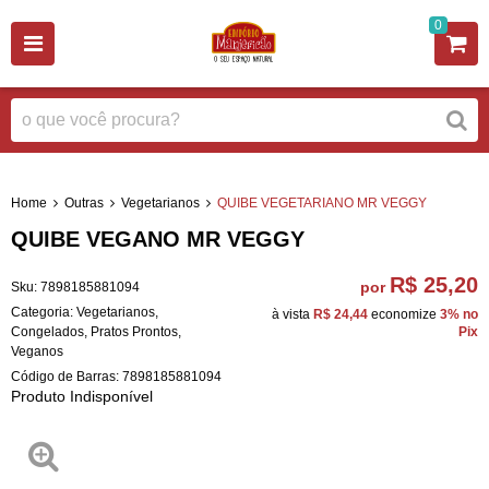
0
Home
Outras
Vegetarianos
QUIBE VEGETARIANO MR VEGGY
QUIBE VEGANO MR VEGGY
R$ 25,20
por
Sku:
7898185881094
Categoria:
Vegetarianos
,
à vista
R$ 24,44
economize
3%
no
Congelados
,
Pratos Prontos
,
Pix
Veganos
Código de Barras:
7898185881094
Produto Indisponível