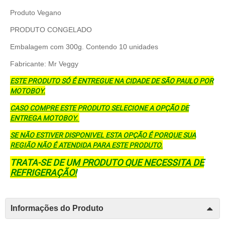
Produto Vegano
PRODUTO CONGELADO
Embalagem com 300g. Contendo 10 unidades
Fabricante: Mr Veggy
ESTE PRODUTO SÓ É ENTREGUE NA CIDADE DE SÃO PAULO POR
MOTOBOY.
CASO COMPRE ESTE PRODUTO SELECIONE A OPÇÃO DE
ENTREGA MOTOBOY.
SE NÃO ESTIVER DISPONIVEL ESTA OPÇÃO É PORQUE SUA
REGIÃO NÃO É ATENDIDA PARA ESTE PRODUTO.
TRATA-SE DE UM PRODUTO QUE NECESSITA DE
REFRIGERAÇÃO!
Informações do Produto