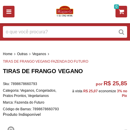
0
Home
Outras
Veganos
TIRAS DE FRANGO VEGANO FAZENDA DO FUTURO
TIRAS DE FRANGO VEGANO
R$ 25,85
por
Sku:
7898678660793
Categoria:
Veganos
,
Congelados
,
à vista
R$ 25,07
economize
3%
no
Pratos Prontos
,
Vegetarianos
Pix
Marca:
Fazenda do Futuro
Código de Barras:
7898678660793
Produto Indisponível