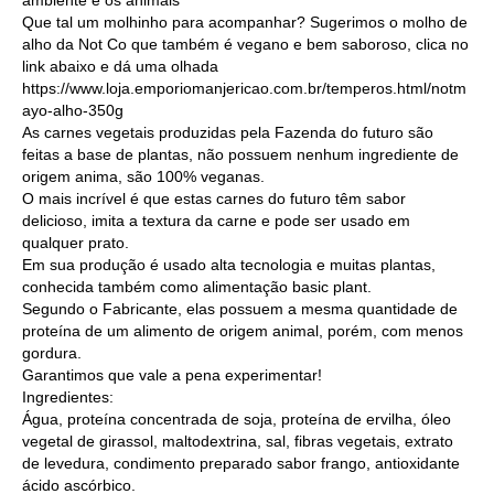
Que tal um molhinho para acompanhar? Sugerimos o molho de
alho da Not Co que também é vegano e bem saboroso, clica no
link abaixo e dá uma olhada
https://www.loja.emporiomanjericao.com.br/temperos.html/notm
ayo-alho-350g
As carnes vegetais produzidas pela Fazenda do futuro são
feitas a base de plantas, não possuem nenhum ingrediente de
origem anima, são 100% veganas.
O mais incrível é que estas carnes do futuro têm sabor
delicioso, imita a textura da carne e pode ser usado em
qualquer prato.
Em sua produção é usado alta tecnologia e muitas plantas,
conhecida também como alimentação basic plant.
Segundo o Fabricante, elas possuem a mesma quantidade de
proteína de um alimento de origem animal, porém, com menos
gordura.
Garantimos que vale a pena experimentar!
Ingredientes:
Água, proteína concentrada de soja, proteína de ervilha, óleo
vegetal de girassol, maltodextrina, sal, fibras vegetais, extrato
de levedura, condimento preparado sabor frango, antioxidante
ácido ascórbico.