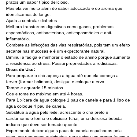
pratos um sabor típico delicioso.
Mas ela vai muito além do sabor adocicado e do aroma que
identificamos de longe.
Ajuda a controlar diabetes.
Melhora transtornos digestivos como gases, problemas
espasmódicos, antibacteriano, antiespasmódico e anti-
inflamatório.
Combate as infecções das vias respiratórias, pois tem um efeito
secante nas mucosas e é um expectorante natural.
Diminui a fadiga e melhorar o estado de ânimo porque aumenta
a resistência ao stress. Possui propriedades afrodisíacas.
Dicas de Uso:
Para preparar o chá aqueça a água até que ela começa a
ferver (formar bolinhas), desligue e coloque a erva.
Tampe e aguarde 15 minutos.
Coe e tome no máximo em até 4 horas.
Para 1 xícara de água coloque 1 pau de canela e para 1 litro de
agua coloque 4 pau de canela.
Substitua a água pelo leite, acrescente o chá preto e
cardamomo e tenha o delicioso Tchai, uma deliciosa bebida
indiana que deve ser tomado quente.
Experimente deixar alguns paus de canela espalhados pela
casa, em pequenos recipientes, para deixar um aroma fresco e