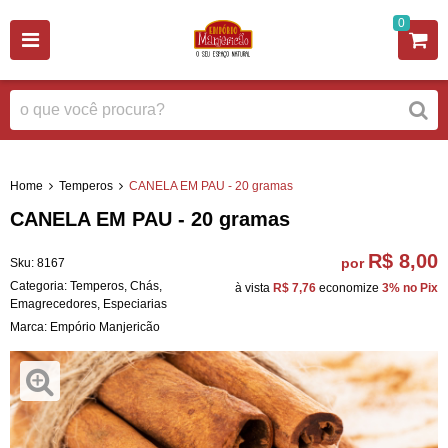
0
Home
Temperos
CANELA EM PAU - 20 gramas
CANELA EM PAU - 20 gramas
R$ 8,00
por
Sku:
8167
Categoria:
Temperos
,
Chás
,
à vista
R$ 7,76
economize
3%
no Pix
Emagrecedores
,
Especiarias
Marca:
Empório Manjericão