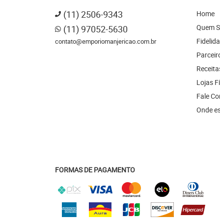
(11)
2506-9343
Home
Quem 
(11)
97052-5630
Fidelid
contato@emporiomanjericao.com.br
Parceir
Receita
Lojas F
Fale C
Onde e
FORMAS DE PAGAMENTO