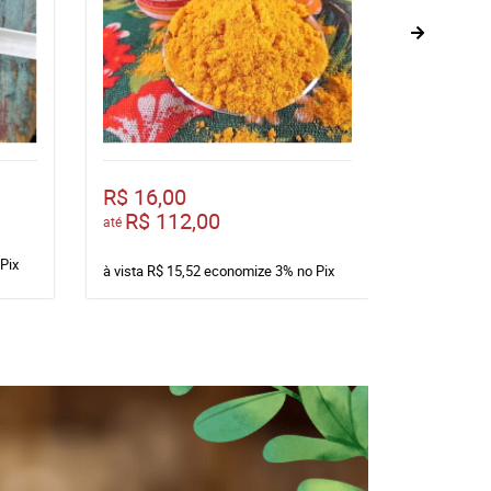
R$ 16,00
R$ 11,0
R$ 112,00
até
Pix
à vista
R$ 1
à vista
R$ 15,52
economize
3%
no Pix