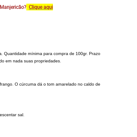
 Manjericão?
Clique aqui
nca. Quantidade mínima para compra de 100gr. Prazo
ando em nada suas propriedades.
e frango. O cúrcuma dá o tom amarelado no caldo de
scentar sal.