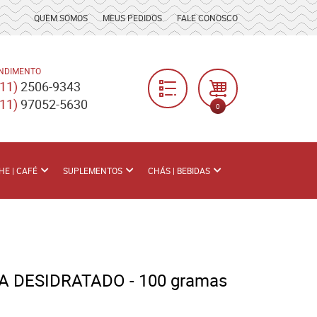
QUEM SOMOS
MEUS PEDIDOS
FALE CONOSCO
NDIMENTO
(11)
2506-9343
(11)
97052-5630
0
HE | CAFÉ
SUPLEMENTOS
CHÁS | BEBIDAS
 DESIDRATADO - 100 gramas