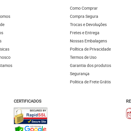
Como Comprar
Somos
Compra Segura
ade
Trocas e Devoluções
os
Fretes e Entrega
s
Nossas Embalagens
ísicas
Política de Privacidade
onosco
Termos de Uso
stamos
Garantia dos produtos
Segurança
Politica de Frete Grátis
CERTIFICADOS
RE