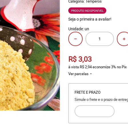
Categoria:
Temperos
PRODUTO INDISPONÍVEL
Seja o primeira a avaliar!
Unidade: un
R$ 3,03
à vista
R$ 2,94
economize
3%
no Pix
Ver parcelas
FRETE E PRAZO
Simule o frete e o prazo de entr