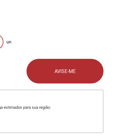
un
AVISE-ME
ega estimados para sua região: