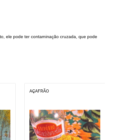
to, ele pode ter contaminação cruzada, que pode
AÇAFRÃO
ALHO EM P