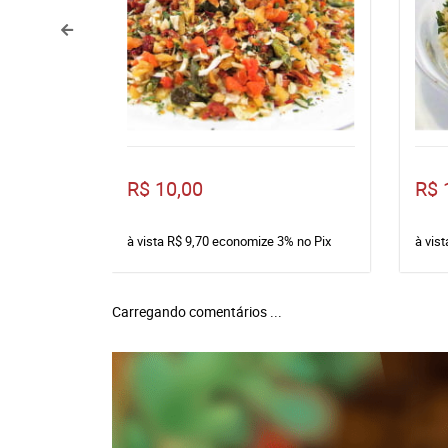
R$ 10,00
R$ 
à vista
R$ 9,70
economize
3%
no Pix
à vis
Carregando comentários ...