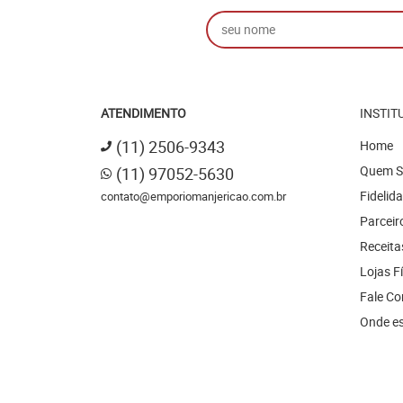
ATENDIMENTO
INSTIT
(11)
2506-9343
Home
Quem 
(11)
97052-5630
Fidelid
contato@emporiomanjericao.com.br
Parceir
Receita
Lojas F
Fale C
Onde e