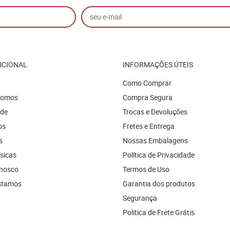
UCIONAL
INFORMAÇÕES ÚTEIS
Como Comprar
Somos
Compra Segura
ade
Trocas e Devoluções
os
Fretes e Entrega
s
Nossas Embalagens
ísicas
Política de Privacidade
onosco
Termos de Uso
stamos
Garantia dos produtos
Segurança
Politica de Frete Grátis