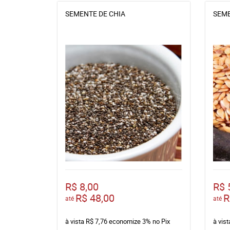
SEMENTE DE CHIA
SEME
R$ 8,00
R$ 
R$ 48,00
R
até
até
à vista
R$ 7,76
economize
3%
no Pix
à vis