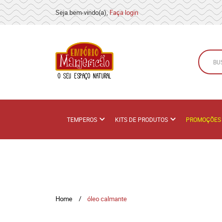
Seja bem-vindo(a),
Faça login
TEMPEROS
KITS DE PRODUTOS
PROMOÇÕES
Home
óleo calmante