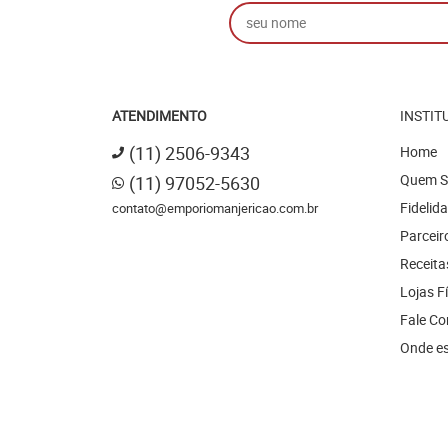
ATENDIMENTO
INSTIT
(11)
2506-9343
Home
Quem 
(11)
97052-5630
Fidelid
contato@emporiomanjericao.com.br
Parceir
Receita
Lojas F
Fale C
Onde e