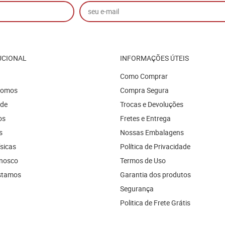
UCIONAL
INFORMAÇÕES ÚTEIS
Como Comprar
Somos
Compra Segura
ade
Trocas e Devoluções
os
Fretes e Entrega
s
Nossas Embalagens
ísicas
Política de Privacidade
onosco
Termos de Uso
stamos
Garantia dos produtos
Segurança
Politica de Frete Grátis