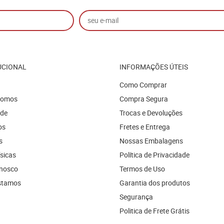
UCIONAL
INFORMAÇÕES ÚTEIS
Como Comprar
Somos
Compra Segura
ade
Trocas e Devoluções
os
Fretes e Entrega
s
Nossas Embalagens
ísicas
Política de Privacidade
onosco
Termos de Uso
stamos
Garantia dos produtos
Segurança
Politica de Frete Grátis