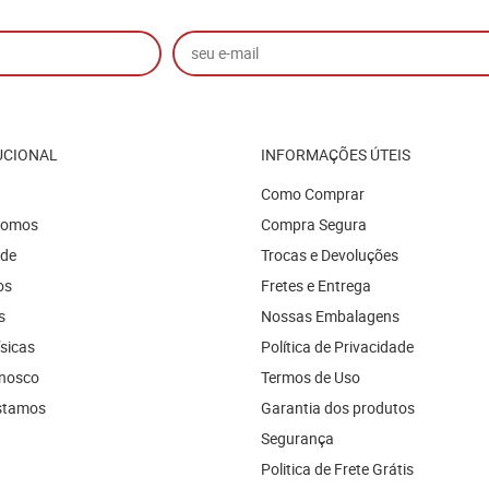
UCIONAL
INFORMAÇÕES ÚTEIS
Como Comprar
Somos
Compra Segura
ade
Trocas e Devoluções
os
Fretes e Entrega
s
Nossas Embalagens
ísicas
Política de Privacidade
onosco
Termos de Uso
stamos
Garantia dos produtos
Segurança
Politica de Frete Grátis