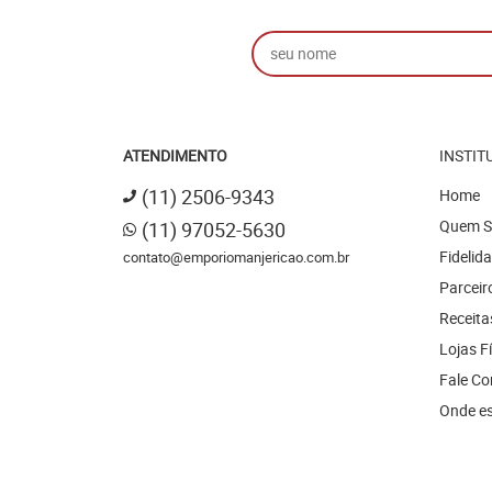
ATENDIMENTO
INSTIT
(11)
2506-9343
Home
Quem 
(11)
97052-5630
Fidelid
contato@emporiomanjericao.com.br
Parceir
Receita
Lojas F
Fale C
Onde e