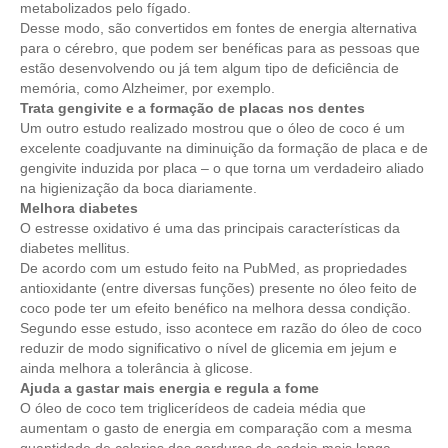
metabolizados pelo fígado.
Desse modo, são convertidos em fontes de energia alternativa
para o cérebro, que podem ser benéficas para as pessoas que
estão desenvolvendo ou já tem algum tipo de deficiência de
memória, como Alzheimer, por exemplo.
Trata gengivite e a formação de placas nos dentes
Um outro estudo realizado mostrou que o óleo de coco é um
excelente coadjuvante na diminuição da formação de placa e de
gengivite induzida por placa – o que torna um verdadeiro aliado
na higienização da boca diariamente.
Melhora diabetes
O estresse oxidativo é uma das principais características da
diabetes mellitus.
De acordo com um estudo feito na PubMed, as propriedades
antioxidante (entre diversas funções) presente no óleo feito de
coco pode ter um efeito benéfico na melhora dessa condição.
Segundo esse estudo, isso acontece em razão do óleo de coco
reduzir de modo significativo o nível de glicemia em jejum e
ainda melhora a tolerância à glicose.
Ajuda a gastar mais energia e regula a fome
O óleo de coco tem triglicerídeos de cadeia média que
aumentam o gasto de energia em comparação com a mesma
quantidade de calorias das gorduras de cadeia mais longa.