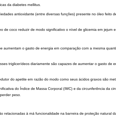
icas da diabetes mellitus.
dades antioxidante (entre diversas funções) presente no óleo feito d
de coco reduzir de modo significativo o nível de glicemia em jejum e 
 que aumentam o gasto de energia em comparação com a mesma quanti
es triglicerídeos diariamente são capazes de aumentar o gasto de en
redutor do apetite em razão do modo como seus ácidos graxos são met
ficativa do Índice de Massa Corporal (IMC) e da circunferência da c
 perder peso.
 relacionadas à má funcionalidade na barreira de proteção natural d