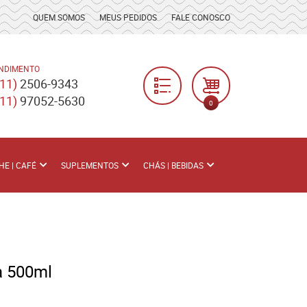
QUEM SOMOS
MEUS PEDIDOS
FALE CONOSCO
NDIMENTO
(11)
2506-9343
(11)
97052-5630
0
HE | CAFÉ
SUPLEMENTOS
CHÁS | BEBIDAS
a 500ml