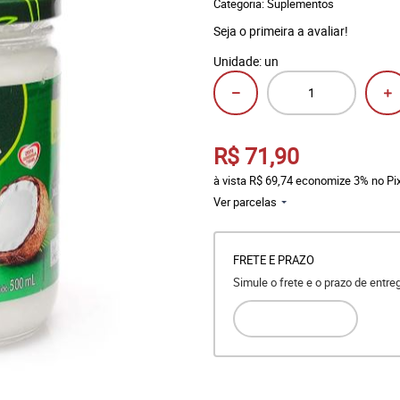
Categoria:
Suplementos
Seja o primeira a avaliar!
Unidade: un
R$ 71,90
à vista
R$ 69,74
economize
3%
no Pi
Ver parcelas
FRETE E PRAZO
Simule o frete e o prazo de entr