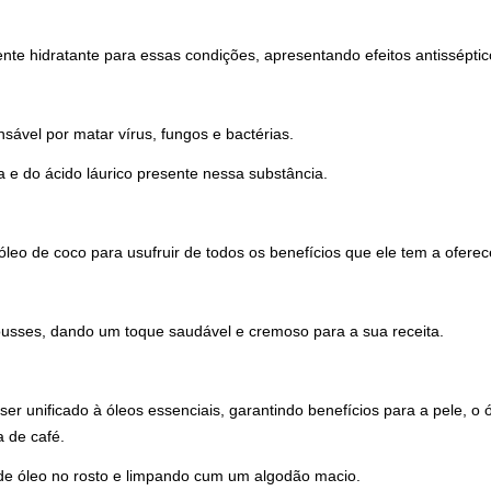
te hidratante para essas condições, apresentando efeitos antisséptico
vel por matar vírus, fungos e bactérias.
a e do ácido láurico presente nessa substância.
eo de coco para usufruir de todos os benefícios que ele tem a oferec
ousses, dando um toque saudável e cremoso para a sua receita.
er unificado à óleos essenciais, garantindo benefícios para a pele, o
 de café.
e óleo no rosto e limpando cum um algodão macio.