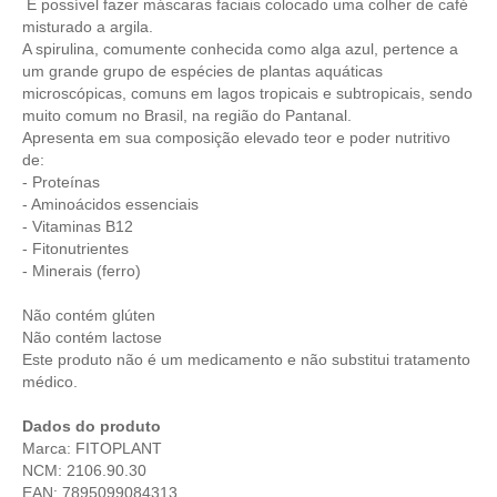
É possível fazer máscaras faciais colocado uma colher de café
misturado a argila.
A spirulina, comumente conhecida como alga azul, pertence a
um grande grupo de espécies de plantas aquáticas
microscópicas, comuns em lagos tropicais e subtropicais, sendo
muito comum no Brasil, na região do Pantanal.
Apresenta em sua composição elevado teor e poder nutritivo
de:
- Proteínas
- Aminoácidos essenciais
- Vitaminas B12
- Fitonutrientes
- Minerais (ferro)
Não contém glúten
Não contém lactose
Este produto não é um medicamento e não substitui tratamento
médico.
Dados do produto
Marca: FITOPLANT
NCM: 2106.90.30
EAN: 7895099084313