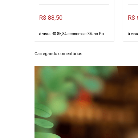
R$ 88,50
R$ 
à vista
R$ 85,84
economize
3%
no Pix
à vis
Carregando comentários ...