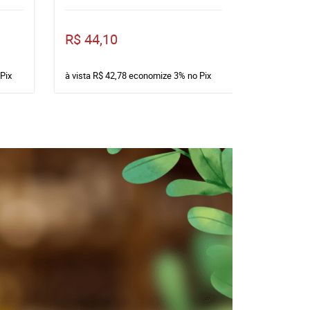
R$ 44,10
R$ 22,2
Pix
à vista
R$ 42,78
economize
3%
no Pix
à vista
R$ 2