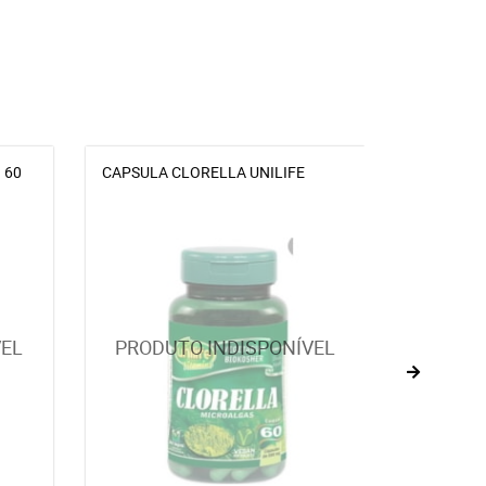
 60
CAPSULA CLORELLA UNILIFE
Caldo de B