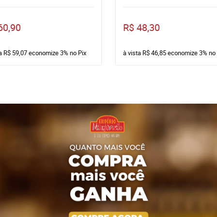
60,90
R$ 48,30
ta
R$ 59,07
economize
3%
no Pix
à vista
R$ 46,85
economize
3%
no 