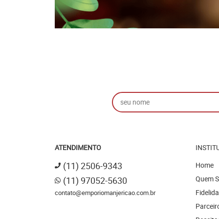
ATENDIMENTO
INSTIT
(11)
2506-9343
Home
Quem 
(11)
97052-5630
Fidelid
contato@emporiomanjericao.com.br
Parceir