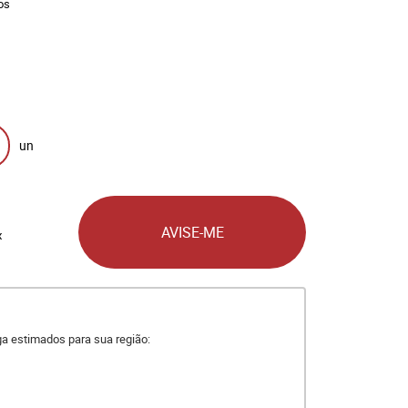
os
un
AVISE-ME
x
ega estimados para sua região: