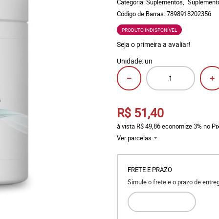
Categoria:
Suplementos
Suplement
Código de Barras:
7898918202356
PRODUTO INDISPONÍVEL
Seja o primeira a avaliar!
Unidade: un
R$ 51,40
à vista
R$ 49,86
economize
3%
no Pi
Ver parcelas
FRETE E PRAZO
Simule o frete e o prazo de entr