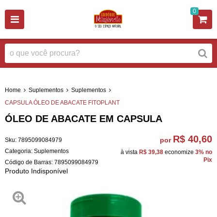
0
Home
Suplementos
Suplementos
CAPSULA ÓLEO DE ABACATE FITOPLANT
ÓLEO DE ABACATE EM CAPSULA
R$ 40,60
por
Sku:
7895099084979
Categoria:
Suplementos
à vista
R$ 39,38
economize
3%
no
Pix
Código de Barras:
7895099084979
Produto Indisponível