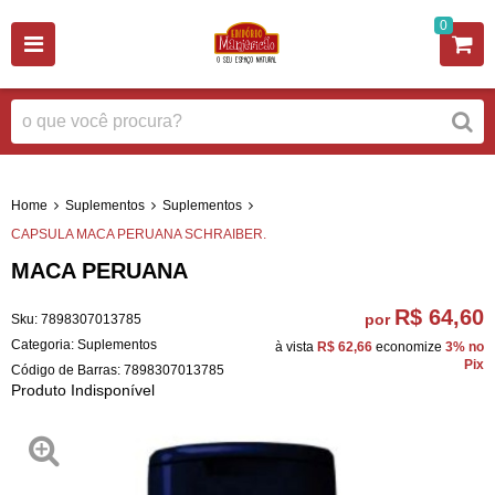
0
Home
Suplementos
Suplementos
CAPSULA MACA PERUANA SCHRAIBER.
MACA PERUANA
R$ 64,60
por
Sku:
7898307013785
Categoria:
Suplementos
à vista
R$ 62,66
economize
3%
no
Pix
Código de Barras:
7898307013785
Produto Indisponível