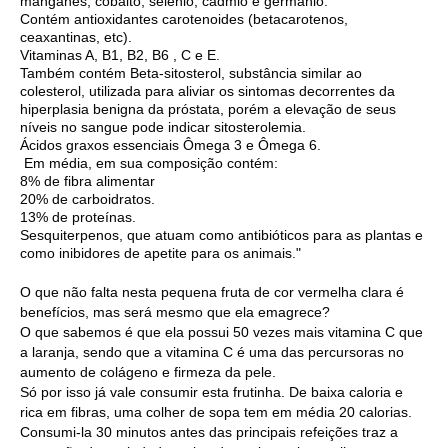
manganês, cobalto, selênio, cádmio e germânio.
Contém antioxidantes carotenoides (betacarotenos,
ceaxantinas, etc).
Vitaminas A, B1, B2, B6 , C e E.
Também contém Beta-sitosterol, substância similar ao
colesterol, utilizada para aliviar os sintomas decorrentes da
hiperplasia benigna da próstata, porém a elevação de seus
níveis no sangue pode indicar sitosterolemia.
Ácidos graxos essenciais Ômega 3 e Ômega 6.
Em média, em sua composição contém:
8% de fibra alimentar
20% de carboidratos.
13% de proteínas.
Sesquiterpenos, que atuam como antibióticos para as plantas e
como inibidores de apetite para os animais."
O que não falta nesta pequena fruta de cor vermelha clara é
benefícios, mas será mesmo que ela emagrece?
O que sabemos é que ela possui 50 vezes mais vitamina C que
a laranja, sendo que a vitamina C é uma das percursoras no
aumento de colágeno e firmeza da pele.
Só por isso já vale consumir esta frutinha. De baixa caloria e
rica em fibras, uma colher de sopa tem em média 20 calorias.
Consumi-la 30 minutos antes das principais refeições traz a