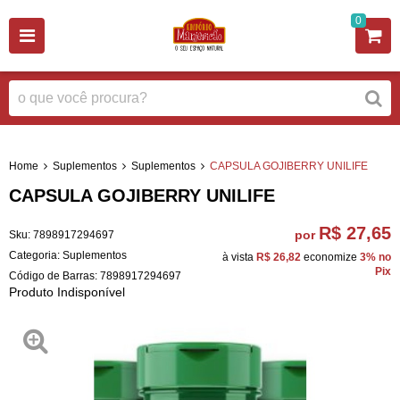
0
Home
Suplementos
Suplementos
CAPSULA GOJIBERRY UNILIFE
CAPSULA GOJIBERRY UNILIFE
R$ 27,65
por
Sku:
7898917294697
Categoria:
Suplementos
à vista
R$ 26,82
economize
3%
no
Pix
Código de Barras:
7898917294697
Produto Indisponível