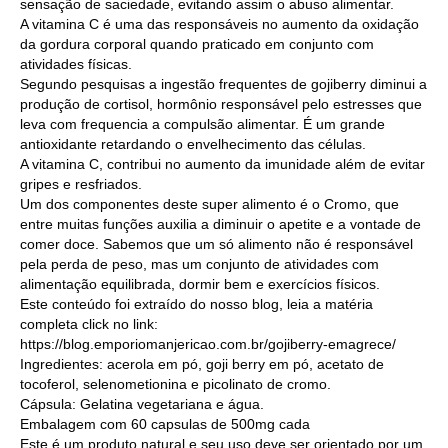
sensação de saciedade, evitando assim o abuso alimentar.
A vitamina C é uma das responsáveis no aumento da oxidação
da gordura corporal quando praticado em conjunto com
atividades físicas.
Segundo pesquisas a ingestão frequentes de gojiberry diminui a
produção de cortisol, hormônio responsável pelo estresses que
leva com frequencia a compulsão alimentar. É um grande
antioxidante retardando o envelhecimento das células.
A vitamina C, contribui no aumento da imunidade além de evitar
gripes e resfriados.
Um dos componentes deste super alimento é o Cromo, que
entre muitas funções auxilia a diminuir o apetite e a vontade de
comer doce. Sabemos que um só alimento não é responsável
pela perda de peso, mas um conjunto de atividades com
alimentação equilibrada, dormir bem e exercícios físicos.
Este conteúdo foi extraído do nosso blog, leia a matéria
completa click no link:
https://blog.emporiomanjericao.com.br/gojiberry-emagrece/
Ingredientes: acerola em pó, goji berry em pó, acetato de
tocoferol, selenometionina e picolinato de cromo.
Cápsula: Gelatina vegetariana e água.
Embalagem com 60 capsulas de 500mg cada
Este é um produto natural e seu uso deve ser orientado por um