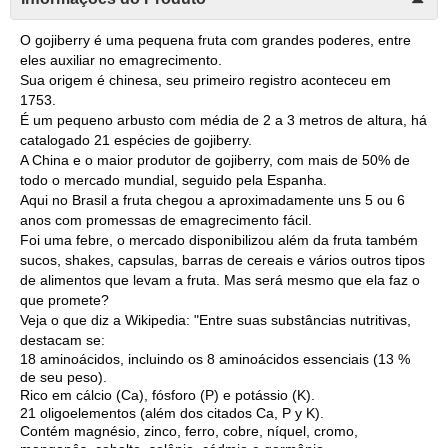
O gojiberry é uma pequena fruta com grandes poderes, entre
eles auxiliar no emagrecimento.
Sua origem é chinesa, seu primeiro registro aconteceu em
1753.
É um pequeno arbusto com média de 2 a 3 metros de altura, há
catalogado 21 espécies de gojiberry.
A China e o maior produtor de gojiberry, com mais de 50% de
todo o mercado mundial, seguido pela Espanha.
Aqui no Brasil a fruta chegou a aproximadamente uns 5 ou 6
anos com promessas de emagrecimento fácil.
Foi uma febre, o mercado disponibilizou além da fruta também
sucos, shakes, capsulas, barras de cereais e vários outros tipos
de alimentos que levam a fruta. Mas será mesmo que ela faz o
que promete?
Veja o que diz a Wikipedia: "Entre suas substâncias nutritivas,
destacam se:
18 aminoácidos, incluindo os 8 aminoácidos essenciais (13 %
de seu peso).
Rico em cálcio (Ca), fósforo (P) e potássio (K).
21 oligoelementos (além dos citados Ca, P y K).
Contém magnésio, zinco, ferro, cobre, níquel, cromo,