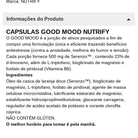
Marca: NUTRIFY
Informações do Produto
CAPSULAS GOOD MOOD NUTRIFY
O GOOD MOOD é a junção de ativos pesquisados a fim de
compor uma formulação única e eficiente trazendo benefícios
antiestresse (contra a ansiedade, melhora do humor e tensão).
Cada porção fornece 500 mg de Serenzo™ , contendo 23% de
d-limoneno, além de L-triptofano, bisglicinato de magnésio e
fosfato de piridoxal (Vitamina B6).
Ingredientes
Óleo de casca de laranja doce (Serenzo™), bisglicinato de
magnésio, L-triptofano, fosfato de piridoxal, agente de massa
celulose microcristalina, lubrificante estearato de magnésio,
estabilizante hidroxipropilmetilcelulose, glaceante carragena,
regulador de acidez acetato de potássio e corante clorofila
cúprica.
NÃO CONTÉM GLÚTEN.
O melhor horário para tomar é pela manhã.