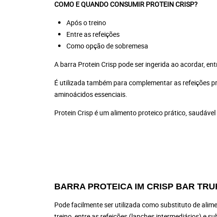
COMO E QUANDO CONSUMIR PROTEIN CRISP?
Após o treino
Entre as refeições
Como opção de sobremesa
A barra Protein Crisp pode ser ingerida ao acordar, entr
É utilizada também para complementar as refeições prin
aminoácidos essenciais.
Protein Crisp é um alimento proteico prático, saudável
BARRA PROTEICA IM CRISP BAR TR
Pode facilmente ser utilizada como substituto de alim
treino, entre as refeições (lanches intermediários) e s