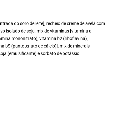
entrada do soro de leite], recheio de creme de avelã com
isp isolado de soja, mix de vitaminas [vitamina a
tiamina mononitrato), vitamina b2 (riboflavina),
ina b5 (pantotenato de cálcio)], mix de minerais
soja (emulsificante) e sorbato de potássio