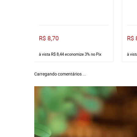
R$ 8,70
R$ 
à vista
R$ 8,44
economize
3%
no Pix
à vis
Carregando comentários ...