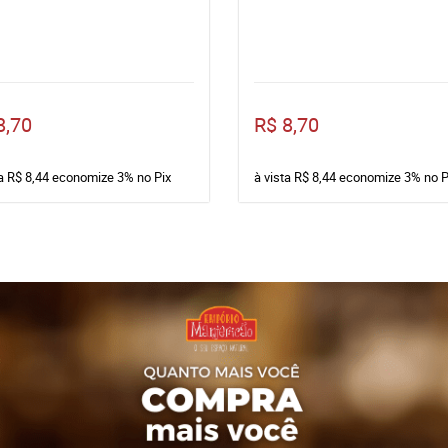
8,70
R$ 8,70
ta
R$ 8,44
economize
3%
no Pix
à vista
R$ 8,44
economize
3%
no P