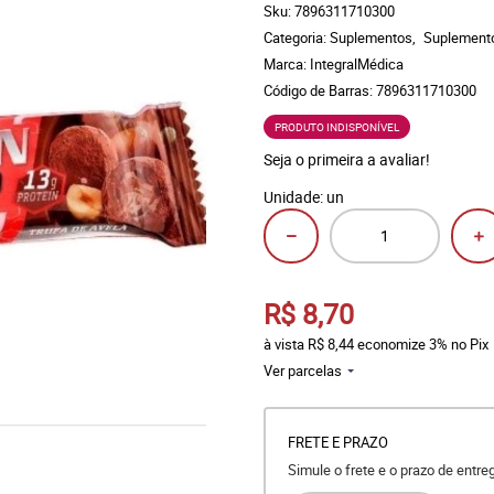
Sku:
7896311710300
Categoria:
Suplementos
Suplement
Marca:
IntegralMédica
Código de Barras:
7896311710300
PRODUTO INDISPONÍVEL
Seja o primeira a avaliar!
Unidade: un
R$ 8,70
à vista
R$ 8,44
economize
3%
no Pix
Ver parcelas
FRETE E PRAZO
Simule o frete e o prazo de entr