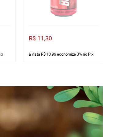
R$ 11,30
R$ 12,4
ix
à vista
R$ 10,96
economize
3%
no Pix
à vista
R$ 1