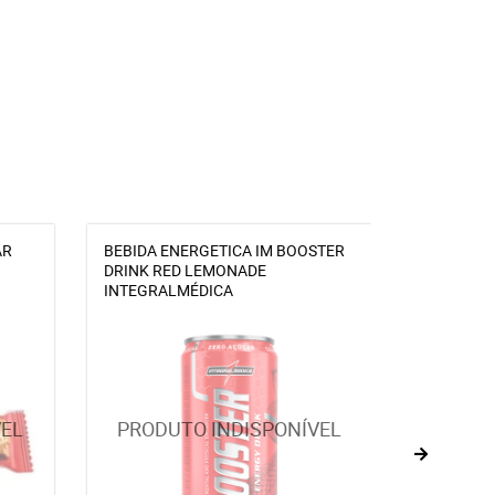
AR
BEBIDA ENERGETICA IM BOOSTER
BEBIDA E
DRINK RED LEMONADE
ENERGY D
INTEGRALMÉDICA
INTEGRAL