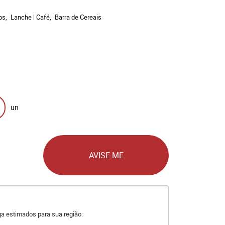
os
Lanche | Café
Barra de Cereais
un
AVISE-ME
ega estimados para sua região: