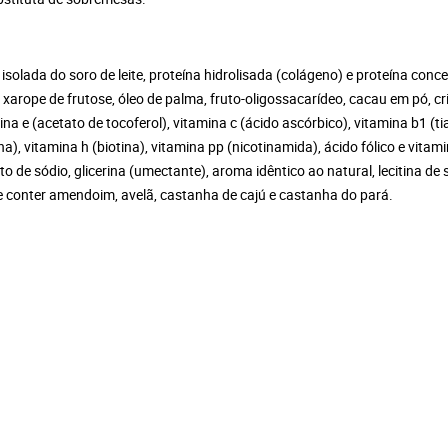
 isolada do soro de leite, proteína hidrolisada (colágeno) e proteína conc
, xarope de frutose, óleo de palma, fruto-oligossacarídeo, cacau em pó, cr
amina e (acetato de tocoferol), vitamina c (ácido ascórbico), vitamina b1 (
), vitamina h (biotina), vitamina pp (nicotinamida), ácido fólico e vitam
o de sódio, glicerina (umectante), aroma idêntico ao natural, lecitina de 
de conter amendoim, avelã, castanha de cajú e castanha do pará.