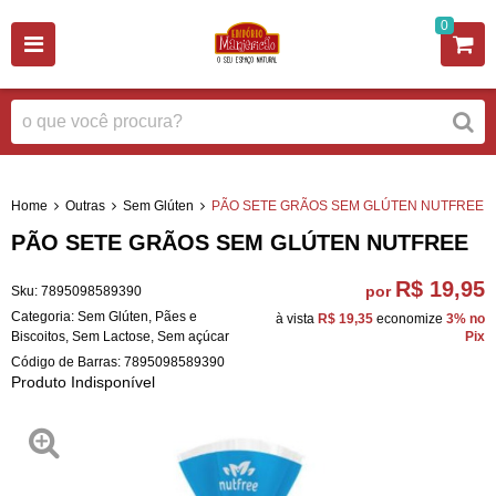
0
Home
Outras
Sem Glúten
PÃO SETE GRÃOS SEM GLÚTEN NUTFREE
PÃO SETE GRÃOS SEM GLÚTEN NUTFREE
R$ 19,95
por
Sku:
7895098589390
Categoria:
Sem Glúten
,
Pães e
à vista
R$ 19,35
economize
3%
no
Biscoitos
,
Sem Lactose
,
Sem açúcar
Pix
Código de Barras:
7895098589390
Produto Indisponível