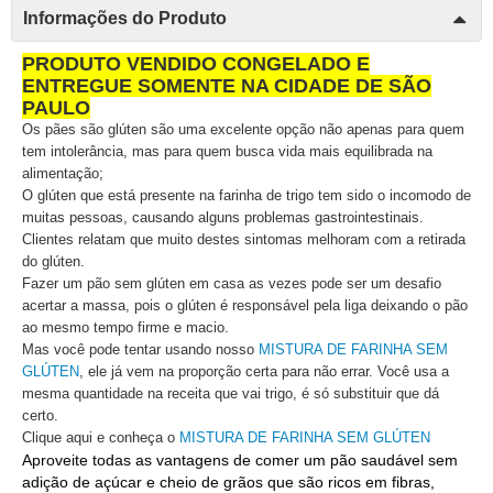
Informações do Produto
PRODUTO VENDIDO CONGELADO E
ENTREGUE SOMENTE NA CIDADE DE SÃO
PAULO
Os pães são glúten são uma excelente opção não apenas para quem
tem intolerância, mas para quem busca vida mais equilibrada na
alimentação;
O glúten que está presente na farinha de trigo tem sido o incomodo de
muitas pessoas, causando alguns problemas gastrointestinais.
Clientes relatam que muito destes sintomas melhoram com a retirada
do glúten.
Fazer um pão sem glúten em casa as vezes pode ser um desafio
acertar a massa, pois o glúten é responsável pela liga deixando o pão
ao mesmo tempo firme e macio.
Mas você pode tentar usando nosso
MISTURA DE FARINHA SEM
GLÚTEN
, ele já vem na proporção certa para não errar. Você usa a
mesma quantidade na receita que vai trigo, é só substituir que dá
certo.
Clique aqui e conheça o
MISTURA DE FARINHA SEM GLÚTEN
Aproveite todas as vantagens de comer um pão saudável sem
adição de açúcar e cheio de grãos que são ricos em fibras,