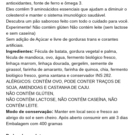
antioxidantes, fonte de ferro e ômega 3.
Eles contêm 9 aminoácidos essenciais que ajudam a diminuir o
colesterol e manter o sistema imunológico saudável.
Descubra um pão saboroso feito com todo o cuidado para você.
Experimente! Não contém glúten Não contém leite (sem lactose
e sem caseína)
Sem adição de Açúcar e livre de gorduras trans e corantes
artificiais.
Ingredientes:
Fécula de batata, gordura vegetal e palma,
fécula de mandioca, ovo, água, fermento biológico fresco,
linhaça marrom, linhaça dourada, gergelim, semente de
girassol, farinha de amaranto, farinha de quinoa, chia, fermento
biológico fresco, goma xantana e conservador INS 282.
ALÉRGICOS: CONTÉM OVO, PODE CONTER TRAÇOS DE
SOJA, AMENDOAS E CASTANHA DE CAJU.
NÃO CONTÉM GLÚTEN,
NÃO CONTÉM LACTOSE, NÃO CONTÉM CASEÍNA, NÃO
CONTÉM LEITE.
Modo de conservação:
Manter em local seco e fresco ao
abrigo do sol e sem cheiro. Após aberto consumir em até 3 dias
Embalagem com 400 gramas