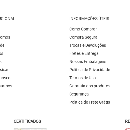
UCIONAL
INFORMAÇÕES ÚTEIS
Como Comprar
Somos
Compra Segura
ade
Trocas e Devoluções
os
Fretes e Entrega
s
Nossas Embalagens
ísicas
Política de Privacidade
onosco
Termos de Uso
stamos
Garantia dos produtos
Segurança
Politica de Frete Grátis
CERTIFICADOS
RE