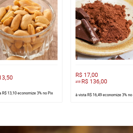
R$ 17,00
13,50
R$ 136,00
até
ta
R$ 13,10
economize
3%
no Pix
à vista
R$ 16,49
economize
3%
no 