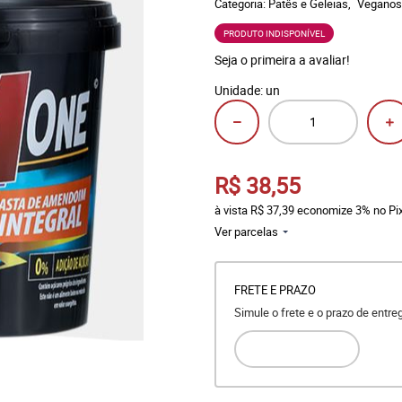
Categoria:
Patês e Geleias
Veganos
PRODUTO INDISPONÍVEL
Seja o primeira a avaliar!
Unidade: un
R$ 38,55
à vista
R$ 37,39
economize
3%
no Pi
Ver parcelas
FRETE E PRAZO
Simule o frete e o prazo de entr