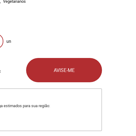
Vegetarianos
un
AVISE-ME
x
ega estimados para sua região: