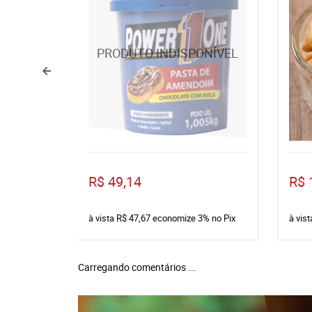
R$ 49,14
R$ 
à vista
R$ 47,67
economize
3%
no Pix
à vis
Carregando comentários ...