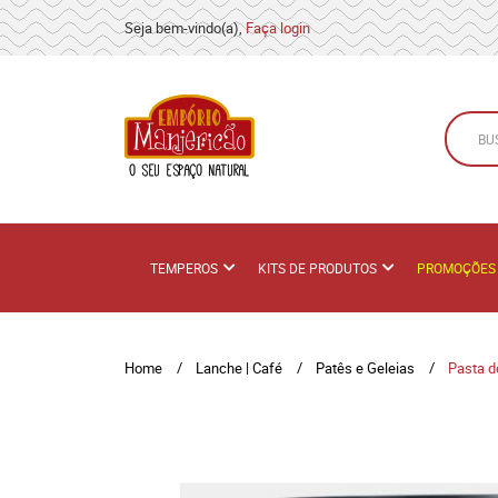
Seja bem-vindo(a),
Faça login
TEMPEROS
KITS DE PRODUTOS
PROMOÇÕES
Home
Lanche | Café
Patês e Geleias
Pasta 