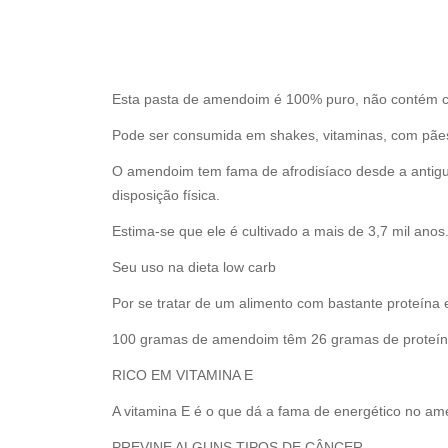
Esta pasta de amendoim é 100% puro, não contém c
Pode ser consumida em shakes, vitaminas, com pães 
O amendoim tem fama de afrodisíaco desde a antiguid
disposição física.
Estima-se que ele é cultivado a mais de 3,7 mil anos
Seu uso na dieta low carb
Por se tratar de um alimento com bastante proteína e
100 gramas de amendoim têm 26 gramas de proteí
RICO EM VITAMINA E
A vitamina E é o que dá a fama de energético no a
PREVINE ALGUNS TIPOS DE CÂNCER