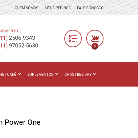
QUEM SOMOS
MEUS PEDIDOS
FALE CONOSCO
NDIMENTO
(11)
2506-9343
(11)
97052-5630
0
HE | CAFÉ
SUPLEMENTOS
CHÁS | BEBIDAS
m Power One