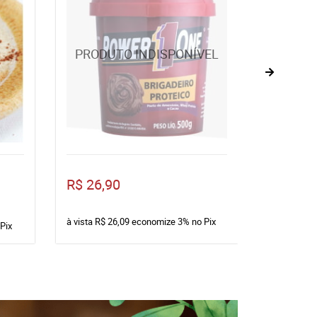
R$ 17,5
R$ 26,90
R$ 1
até
à vista
R$ 26,09
economize
3%
no Pix
Pix
à vista
R$ 1