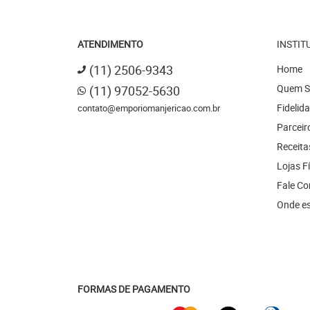
ATENDIMENTO
INSTIT
(11)
2506-9343
Home
Quem 
(11)
97052-5630
Fidelid
contato@emporiomanjericao.com.br
Parceir
Receita
Lojas F
Fale C
Onde e
FORMAS DE PAGAMENTO