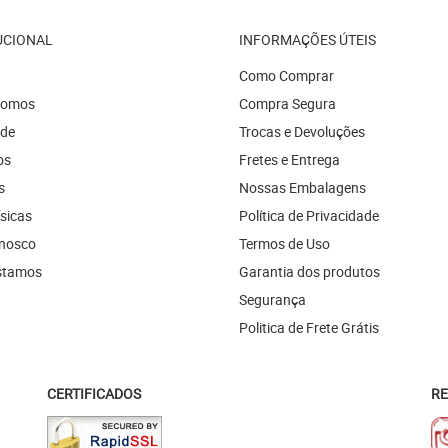
UCIONAL
INFORMAÇÕES ÚTEIS
Como Comprar
Somos
Compra Segura
ade
Trocas e Devoluções
os
Fretes e Entrega
s
Nossas Embalagens
ísicas
Política de Privacidade
onosco
Termos de Uso
stamos
Garantia dos produtos
Segurança
Politica de Frete Grátis
CERTIFICADOS
RE