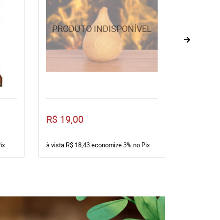
R$ 19,00
R$ 7,20
ix
à vista
R$ 18,43
economize
3%
no Pix
à vista
R$ 6