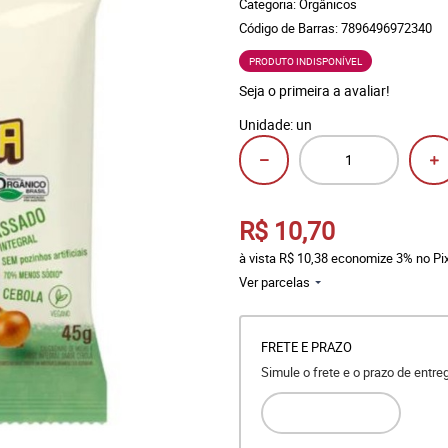
Categoria:
Orgânicos
Código de Barras:
7896496972340
PRODUTO INDISPONÍVEL
Seja o primeira a avaliar!
Unidade: un
R$ 10,70
à vista
R$ 10,38
economize
3%
no Pi
Ver parcelas
FRETE E PRAZO
Simule o frete e o prazo de entr