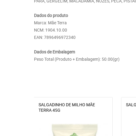
PARÁ, GERGELIM, MACADÂMIA, NOZES, PECÃ, PISTAC
Dados do produto
Marca: Mãe Terra
NCM: 1904.10.00
EAN: 7896496972340
Dados de Embalagem
Peso Total (Produto + Embalagem): 50.00(gr)
SALGADINHO DE MILHO MÂE
SALG
TERRA 45G