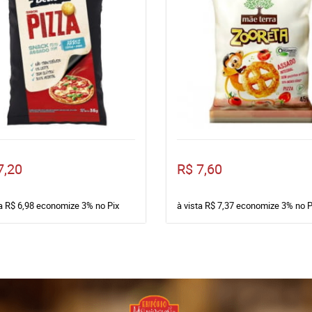
7,20
R$ 7,60
ta
R$ 6,98
economize
3%
no Pix
à vista
R$ 7,37
economize
3%
no P