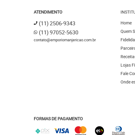
ATENDIMENTO
INSTIT
(11)
2506-9343
Home
Quem 
(11)
97052-5630
Fidelid
contato@emporiomanjericao.com.br
Parceir
Receita
Lojas F
Fale C
Onde e
FORMAS DE PAGAMENTO