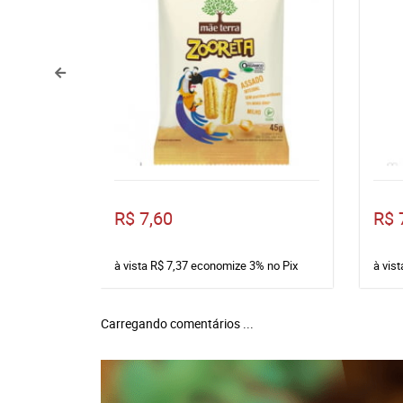
R$ 7,60
R$ 
à vista
R$ 7,37
economize
3%
no Pix
à vis
Carregando comentários ...