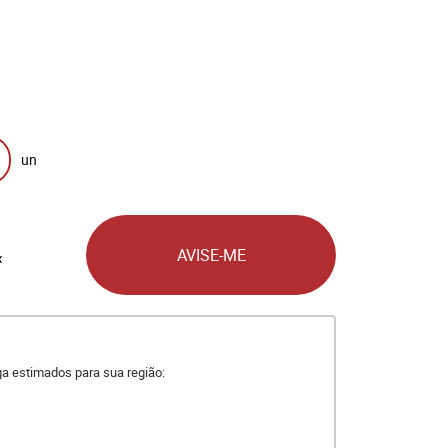
un
AVISE-ME
x
ega estimados para sua região: