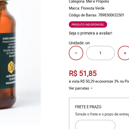
Categoria:
Mel e Própolis
Marca:
Floresta Verde
Código de Barras:
7898300632501
PRODUTO INDISPONÍVEL
Seja o primeira a avaliar!
Unidade: un
R$ 51,85
à vista
R$ 50,29
economize
3%
no Pi
Ver parcelas
FRETE E PRAZO
Simule o frete e o prazo de entr