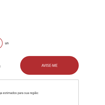
un
AVISE-ME
x
ega estimados para sua região: