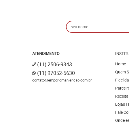
ATENDIMENTO
INSTIT
(11)
2506-9343
Home
Quem 
(11)
97052-5630
Fidelid
contato@emporiomanjericao.com.br
Parceir
Receita
Lojas F
Fale C
Onde e