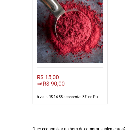
R$ 15,00
R$ 90,00
até
à vista
R$ 14,55
economize
3%
no Pix
Quer economizar na hora de comprar suplementos?