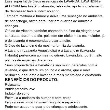
Esse super kit de óleos essenciais de LAVANDA, LAVANDIN e
ALECRIM tem função calmante, relaxante, ajuda no tratamento
de depressão leve e induz ao sono.
Também melhora o humor e deixa uma sensação no ambiente
de aconchego, ótimo para usar em quartos de adultos e
crianças.
O óleo de Alecrim, também chamado de óleo da Alegria deve
ser usado durante o dia, pois tem um efeito mais estimulador, já
o de lavanda é recomendado usar a noite.
O óleo de lavandin é da mesma família da lavanda.
A Lavanda (Lavanda Angustifolia) e a Lavandim (Lavanda
Hybrida) pertencem ao mesmo gênero Lavandula, porém, são
plantas de espécies diferentes.
Suas propriedades e benefícios são muito parecidos com a
lavanda, o que difere um pouco é o aroma, que é mais
herbáceo, enquanto o lavanda é mais mentolado e canforado.
BENEFÍCIOS DO PRODUTO:
Relaxante
Antidepressivo leve
Indutor do sono
Estimula a melhora do humor e bem-estar
Proporciona um sono mais tranquilo e reparador
Pode ser usado no quarto de crianças e adolescente.