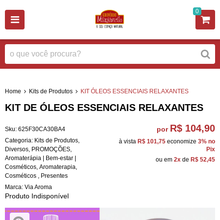
0
Home
Kits de Produtos
KIT ÓLEOS ESSENCIAIS RELAXANTES
KIT DE ÓLEOS ESSENCIAIS RELAXANTES
R$ 104,90
por
Sku:
625F30CA30BA4
Categoria:
Kits de Produtos
,
à vista
R$ 101,75
economize
3%
no
Diversos
,
PROMOÇÕES
,
Pix
Aromaterápia | Bem-estar |
ou em
2x
de
R$ 52,45
Cosméticos
,
Aromaterapia
,
Cosméticos
,
Presentes
Marca:
Via Aroma
Produto Indisponível