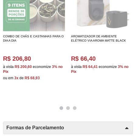
COMBO DE CHÁS E CASTANHAS PARA O
AROMATIZADOR DE AMBIENTE
DIA A DIA
ELÉTRICO VIA AROMA MATTE BLACK
R$ 206,80
R$ 66,40
à vista
R$ 200,60
economize
3%
no
à vista
R$ 64,41
economize
3%
no
Pix
Pix
ou em
3x
de
R$ 68,93
Formas de Parcelamento