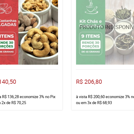
140,50
R$ 206,80
ta
R$ 136,28
economize
3%
no Pix
à vista
R$ 200,60
economize
3%
n
m
2x
de
R$ 70,25
ou em
3x
de
R$ 68,93