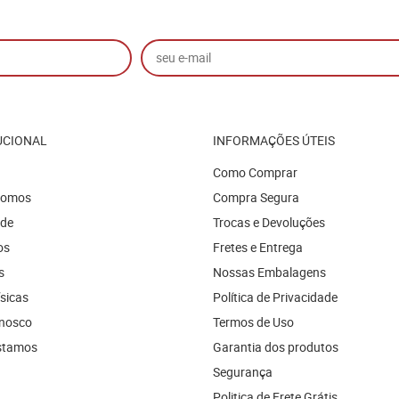
UCIONAL
INFORMAÇÕES ÚTEIS
Como Comprar
Somos
Compra Segura
ade
Trocas e Devoluções
os
Fretes e Entrega
s
Nossas Embalagens
ísicas
Política de Privacidade
onosco
Termos de Uso
stamos
Garantia dos produtos
Segurança
Politica de Frete Grátis