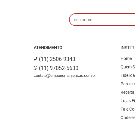
ATENDIMENTO
INSTIT
(11)
2506-9343
Home
Quem 
(11)
97052-5630
Fidelid
contato@emporiomanjericao.com.br
Parceir
Receita
Lojas F
Fale C
Onde e