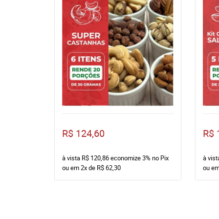
R$ 124,60
R$ 
à vista
R$ 120,86
economize
3%
no Pix
à vis
ou em
2x
de
R$ 62,30
ou e