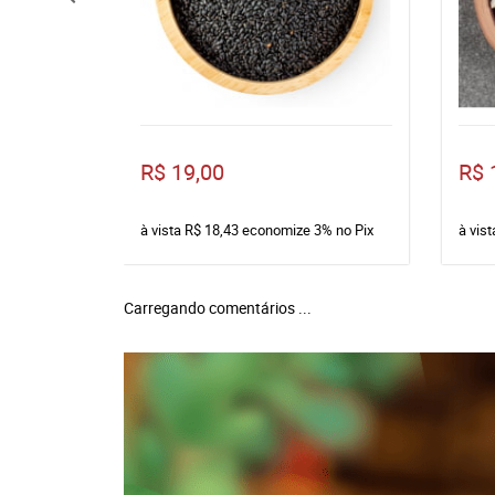
R$ 19,00
R$ 
à vista
R$ 18,43
economize
3%
no Pix
à vis
Carregando comentários ...