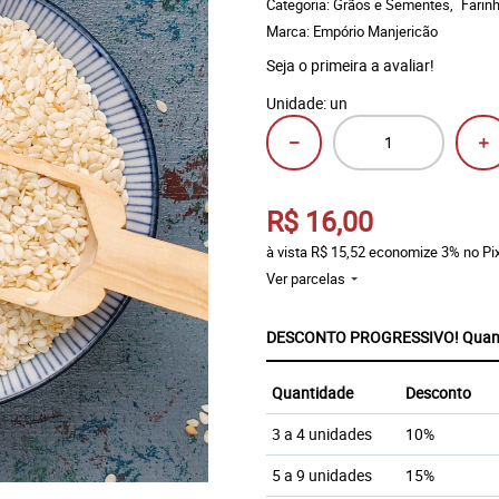
Categoria:
Grãos e Sementes
Farin
Marca:
Empório Manjericão
Seja o primeira a avaliar!
Unidade: un
R$ 16,00
à vista
R$ 15,52
economize
3%
no Pi
Ver parcelas
DESCONTO PROGRESSIVO! Quanto 
Quantidade
Desconto
3 a 4 unidades
10%
5 a 9 unidades
15%