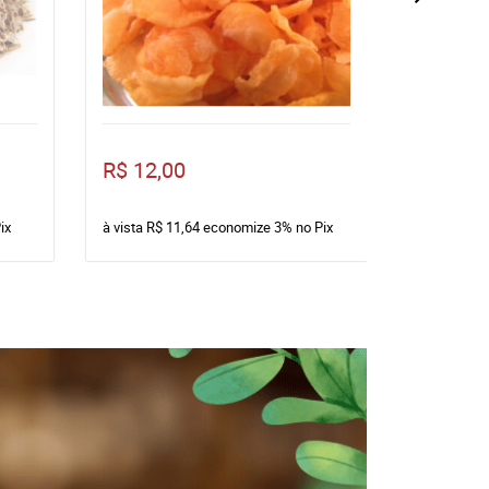
R$ 6,50
R$ 12,00
R$ 4
até
ix
à vista
R$ 11,64
economize
3%
no Pix
à vista
R$ 6