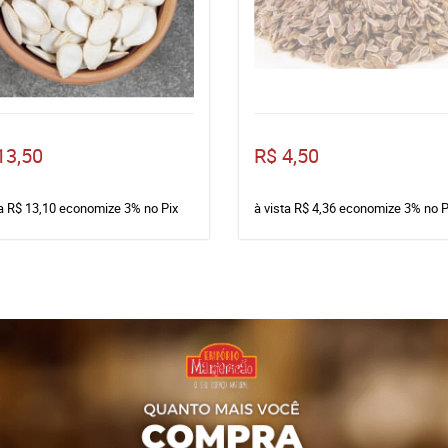
13,50
R$ 4,50
ta
R$ 13,10
economize
3%
no Pix
à vista
R$ 4,36
economize
3%
no P