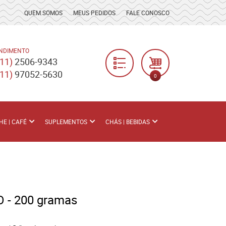
QUEM SOMOS
MEUS PEDIDOS
FALE CONOSCO
NDIMENTO
(11)
2506-9343
(11)
97052-5630
0
HE | CAFÉ
SUPLEMENTOS
CHÁS | BEBIDAS
- 200 gramas