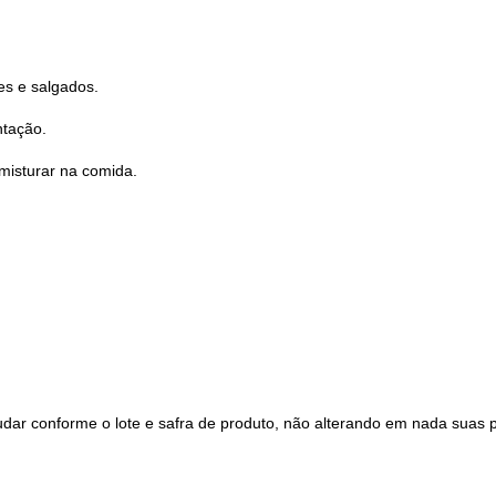
es e salgados.
ntação.
misturar na comida.
udar conforme o lote e safra de produto, não alterando em nada suas 