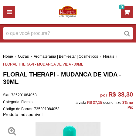
0
Home
Outras
Aromaterápia | Bem-estar | Cosméticos
Florais
FLORAL THERAPI - MUDANCA DE VIDA - 30ML
FLORAL THERAPI - MUDANCA DE VIDA -
30ML
R$ 38,30
por
Sku:
735201084053
Categoria:
Florais
à vista
R$ 37,15
economize
3%
no
Pix
Código de Barras:
735201084053
Produto Indisponível