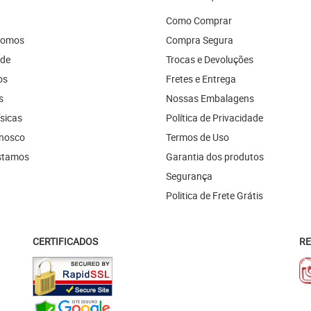
Como Comprar
Somos
Compra Segura
ade
Trocas e Devoluções
os
Fretes e Entrega
s
Nossas Embalagens
ísicas
Política de Privacidade
onosco
Termos de Uso
stamos
Garantia dos produtos
Segurança
Politica de Frete Grátis
CERTIFICADOS
RE