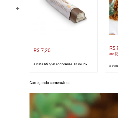
R$ 
R$ 7,20
R
até
à vista
R$ 6,98
economize
3%
no Pix
à vis
Carregando comentários ...