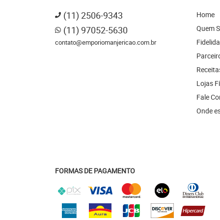
(11)
2506-9343
Home
Quem 
(11)
97052-5630
Fidelid
contato@emporiomanjericao.com.br
Parceir
Receita
Lojas F
Fale C
Onde e
FORMAS DE PAGAMENTO