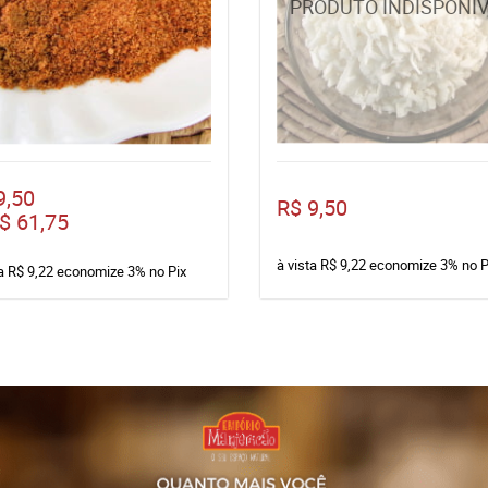
9,50
R$ 9,50
$ 61,75
à vista
R$ 9,22
economize
3%
no P
ta
R$ 9,22
economize
3%
no Pix