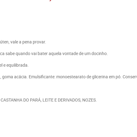
úten, vale a pena provar.
uca sabe quando vai bater aquela vontade de um docinho.
 e equilibrada.
, goma acácia. Emulsificante: monoestearato de glicerina em pó. Conserv
ASTANHA DO PARÁ, LEITE E DERIVADOS, NOZES.