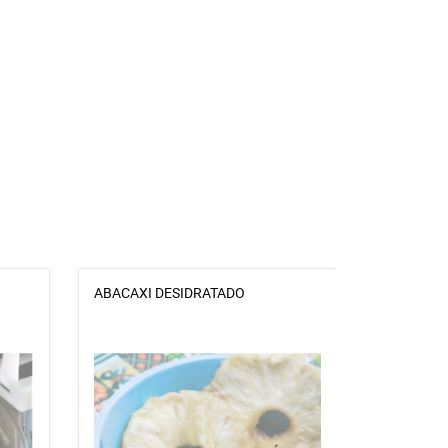
ABACAXI DESIDRATADO
PHINUS P