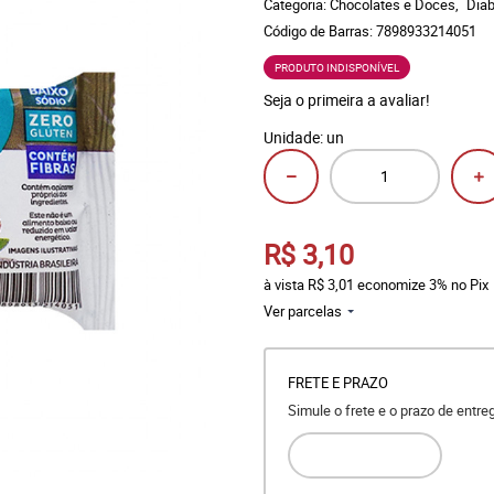
Categoria:
Chocolates e Doces
Diab
Código de Barras:
7898933214051
PRODUTO INDISPONÍVEL
Seja o primeira a avaliar!
Unidade: un
R$ 3,10
à vista
R$ 3,01
economize
3%
no Pix
Ver parcelas
FRETE E PRAZO
Simule o frete e o prazo de entr