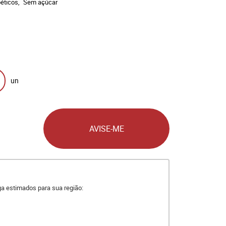
éticos
Sem açúcar
un
AVISE-ME
ega estimados para sua região: