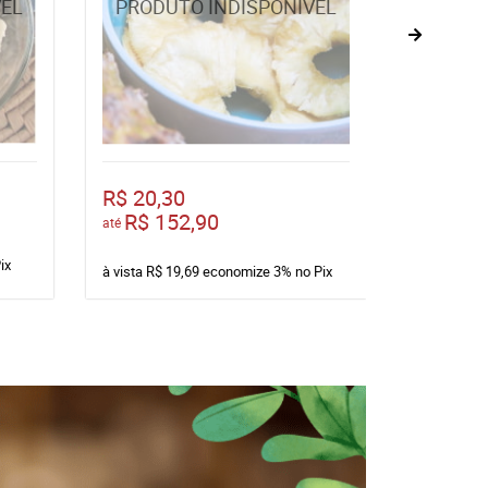
R$ 20,30
R$ 3,00
R$ 152,90
até
ix
à vista
R$ 2
à vista
R$ 19,69
economize
3%
no Pix