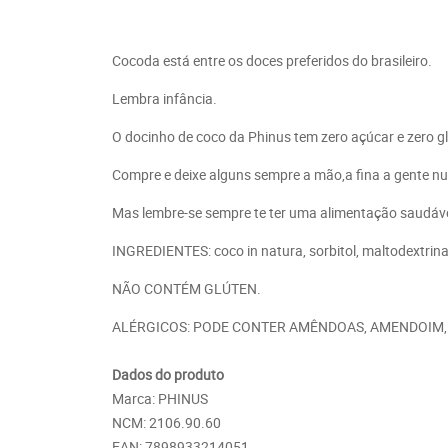
Cocoda está entre os doces preferidos do brasileiro.
Lembra infância.
O docinho de coco da Phinus tem zero açúcar e zero gl
Compre e deixe alguns sempre a mão,a fina a gente n
Mas lembre-se sempre te ter uma alimentação saudável
INGREDIENTES: coco in natura, sorbitol, maltodextrina
NÃO CONTÉM GLÚTEN.
ALÉRGICOS: PODE CONTER AMÊNDOAS, AMENDOIM, C
Dados do produto
Marca: PHINUS
NCM: 2106.90.60
EAN: 7898933214051