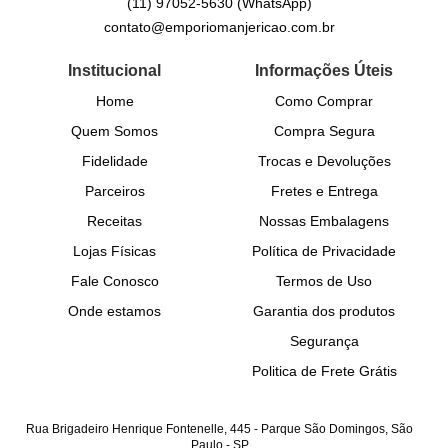
(11)
97052-5630
(WhatsApp)
contato@emporiomanjericao.com.br
Institucional
Informações Úteis
Home
Como Comprar
Quem Somos
Compra Segura
Fidelidade
Trocas e Devoluções
Parceiros
Fretes e Entrega
Receitas
Nossas Embalagens
Lojas Físicas
Política de Privacidade
Fale Conosco
Termos de Uso
Onde estamos
Garantia dos produtos
Segurança
Politica de Frete Grátis
Rua Brigadeiro Henrique Fontenelle, 445
-
Parque São Domingos, São
Paulo
-
SP