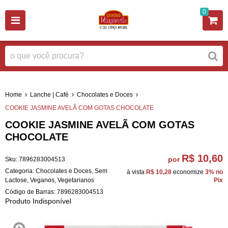
0
Home
Lanche | Café
Chocolates e Doces
COOKIE JASMINE AVELÃ COM GOTAS CHOCOLATE
COOKIE JASMINE AVELÃ COM GOTAS
CHOCOLATE
R$ 10,60
por
Sku:
7896283004513
Categoria:
Chocolates e Doces
,
Sem
à vista
R$ 10,28
economize
3%
no
Lactose
,
Veganos
,
Vegetarianos
Pix
Código de Barras:
7896283004513
Produto Indisponível