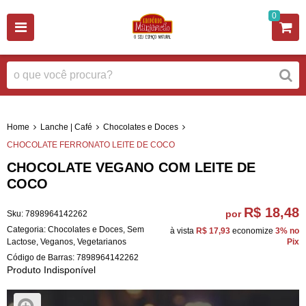
0
Home
Lanche | Café
Chocolates e Doces
CHOCOLATE FERRONATO LEITE DE COCO
CHOCOLATE VEGANO COM LEITE DE
COCO
R$ 18,48
por
Sku:
7898964142262
Categoria:
Chocolates e Doces
,
Sem
à vista
R$ 17,93
economize
3%
no
Lactose
,
Veganos
,
Vegetarianos
Pix
Código de Barras:
7898964142262
Produto Indisponível