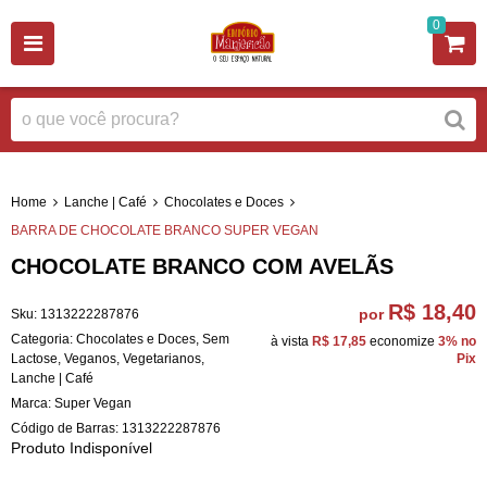
0
Home
Lanche | Café
Chocolates e Doces
BARRA DE CHOCOLATE BRANCO SUPER VEGAN
CHOCOLATE BRANCO COM AVELÃS
R$ 18,40
por
Sku:
1313222287876
Categoria:
Chocolates e Doces
,
Sem
à vista
R$ 17,85
economize
3%
no
Lactose
,
Veganos
,
Vegetarianos
,
Pix
Lanche | Café
Marca:
Super Vegan
Código de Barras:
1313222287876
Produto Indisponível