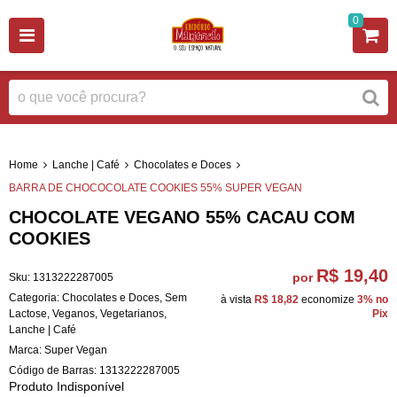
0
Home
Lanche | Café
Chocolates e Doces
BARRA DE CHOCOCOLATE COOKIES 55% SUPER VEGAN
CHOCOLATE VEGANO 55% CACAU COM
COOKIES
R$ 19,40
por
Sku:
1313222287005
Categoria:
Chocolates e Doces
,
Sem
à vista
R$ 18,82
economize
3%
no
Lactose
,
Veganos
,
Vegetarianos
,
Pix
Lanche | Café
Marca:
Super Vegan
Código de Barras:
1313222287005
Produto Indisponível