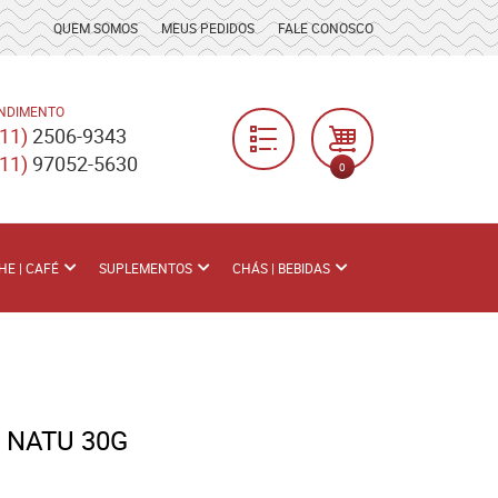
QUEM SOMOS
MEUS PEDIDOS
FALE CONOSCO
NDIMENTO
(11)
2506-9343
(11)
97052-5630
0
HE | CAFÉ
SUPLEMENTOS
CHÁS | BEBIDAS
 NATU 30G