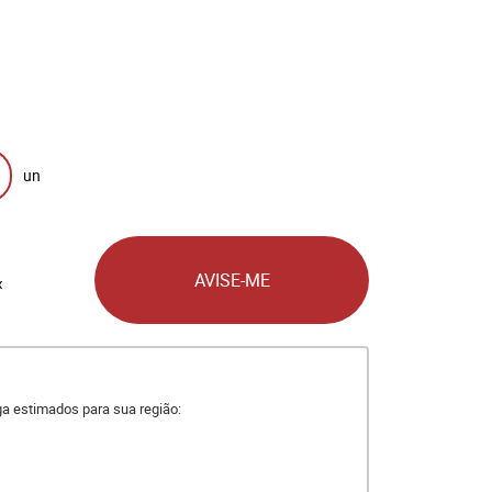
un
AVISE-ME
x
ega estimados para sua região: