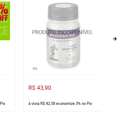
R$ 43,90
R$ 16,9
Pix
à vista
R$ 42,58
economize
3%
no Pix
à vista
R$ 1