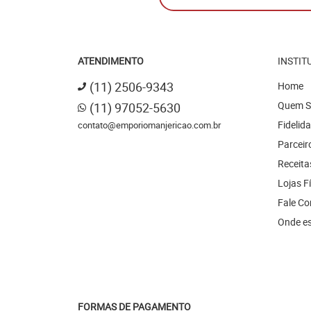
ATENDIMENTO
INSTIT
(11)
2506-9343
Home
Quem 
(11)
97052-5630
Fidelid
contato@emporiomanjericao.com.br
Parceir
Receita
Lojas F
Fale C
Onde e
FORMAS DE PAGAMENTO