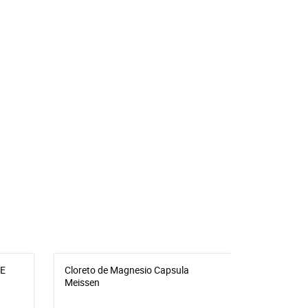
E
Cloreto de Magnesio Capsula
CHÁ SUCU
Meissen