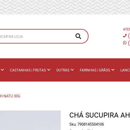
ATE
CASTANHAS | FRUTAS
OUTRAS
FARINHAS | GRÃOS
LANC
H NATU 30G
CHÁ SUCUPIRA AH
Sku:
7908145504106