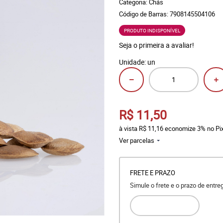
Categoria:
Chás
Código de Barras:
7908145504106
PRODUTO INDISPONÍVEL
Seja o primeira a avaliar!
Unidade: un
R$ 11,50
à vista
R$ 11,16
economize
3%
no Pi
Ver parcelas
FRETE E PRAZO
Simule o frete e o prazo de entr