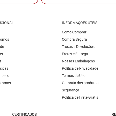
UCIONAL
INFORMAÇÕES ÚTEIS
Como Comprar
Somos
Compra Segura
ade
Trocas e Devoluções
os
Fretes e Entrega
s
Nossas Embalagens
ísicas
Política de Privacidade
onosco
Termos de Uso
stamos
Garantia dos produtos
Segurança
Politica de Frete Grátis
CERTIFICADOS
RE