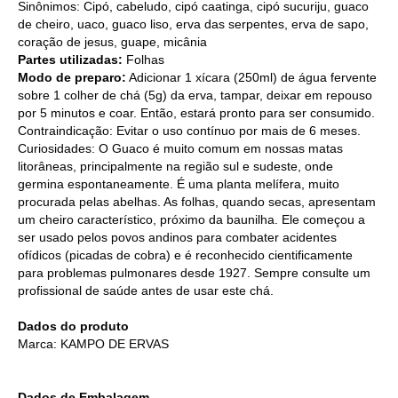
Sinônimos: Cipó, cabeludo, cipó caatinga, cipó sucuriju, guaco
de cheiro, uaco, guaco liso, erva das serpentes, erva de sapo,
coração de jesus, guape, micânia
Partes utilizadas:
Folhas
Modo de preparo:
Adicionar 1 xícara (250ml) de água fervente
sobre 1 colher de chá (5g) da erva, tampar, deixar em repouso
por 5 minutos e coar. Então, estará pronto para ser consumido.
Contraindicação: Evitar o uso contínuo por mais de 6 meses.
Curiosidades: O Guaco é muito comum em nossas matas
litorâneas, principalmente na região sul e sudeste, onde
germina espontaneamente. É uma planta melífera, muito
procurada pelas abelhas. As folhas, quando secas, apresentam
um cheiro característico, próximo da baunilha. Ele começou a
ser usado pelos povos andinos para combater acidentes
ofídicos (picadas de cobra) e é reconhecido cientificamente
para problemas pulmonares desde 1927. Sempre consulte um
profissional de saúde antes de usar este chá.
Dados do produto
Marca: KAMPO DE ERVAS
Dados de Embalagem