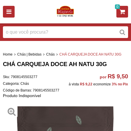
0
Home
Chás | Bebidas
Chás
CHÁ CARQUEJA DOCE AH NATU 30G
CHÁ CARQUEJA DOCE AH NATU 30G
R$ 9,50
por
Sku:
7908145503277
Categoria:
Chás
à vista
R$ 9,22
economize
3%
no Pix
Código de Barras:
7908145503277
Produto Indisponível