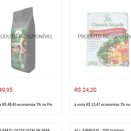
49,95
R$ 24,20
ta
R$ 48,45
economize
3%
no Pix
à vista
R$ 23,47
economize
3%
no 
A EM FLOCOS VITALIN SEM
ALL FIBROUS - 200 gramas