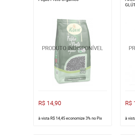
GLÚ
R$ 14,90
R$ 
à vista
R$ 14,45
economize
3%
no Pix
à vis