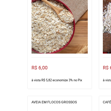
R$ 6,00
R$ 
à vista
R$ 5,82
economize
3%
no Pix
à vis
AVEIA EM FLOCOS GROSSOS
CAFÉ