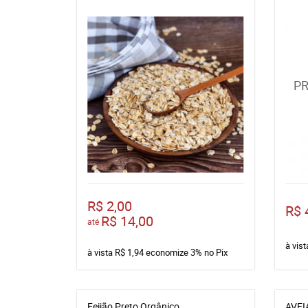
R$ 2,00
R$ 
R$ 14,00
até
à vis
à vista
R$ 1,94
economize
3%
no Pix
Feijão Preto Orgânico
AVEI