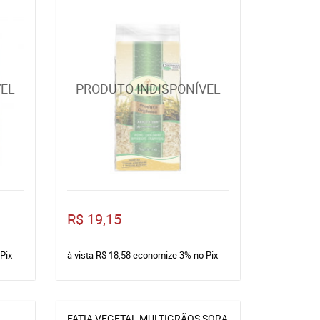
R$ 19,15
Pix
à vista
R$ 18,58
economize
3%
no Pix
FATIA VEGETAL MULTIGRÃOS SORA