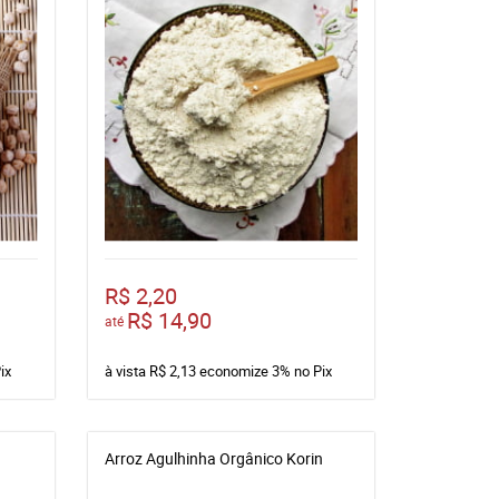
R$ 2,20
R$ 14,90
até
ix
à vista
R$ 2,13
economize
3%
no Pix
Arroz Agulhinha Orgânico Korin