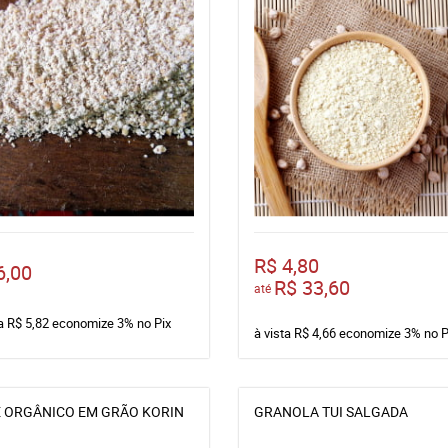
R$ 4,80
6,00
R$ 33,60
até
ta
R$ 5,82
economize
3%
no Pix
à vista
R$ 4,66
economize
3%
no P
 ORGÂNICO EM GRÃO KORIN
GRANOLA TUI SALGADA