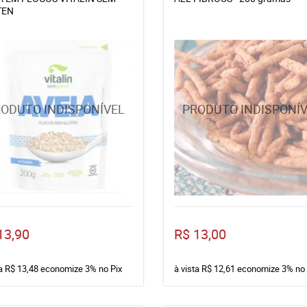
TEN
13,90
R$ 13,00
ta
R$ 13,48
economize
3%
no Pix
à vista
R$ 12,61
economize
3%
no 