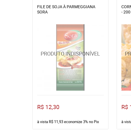
FILE DE SOJA À PARMEGGIANA
CORN
SORA
- 20
R$ 12,30
R$ 
à vista
R$ 11,93
economize
3%
no Pix
à vis