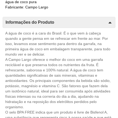
água de coco pura
Fabricante: Campo Largo
Informações do Produto
A água de coco é a cara do Brasil. É o que vem à cabeça
quando a gente pensa em se refrescar em frente ao mar. Por
isso, levamos esse sentimento para dentro da garrafa, na
primeira água de coco em embalagem transparente, para todo
mundo ver e se deliciar.
A Campo Largo oferece o melhor do coco em uma garrafa
reciclável e que preserva todos os nutrientes da fruta. É
refrescante, saborosa e 100% natural. A água de coco tem
quantidades significativas de sais minerais, vitaminas e
antioxidantes. Os principais componentes da bebida são sódio,
potássio, magnésio e vitamina C. São fatores que fazem dela
um isotônico natural, ideal para ser consumida após atividades
físicas intensas ou na correria do dia a dia, ajudando na
hidratação e na reposição dos eletrólitos perdidos pelo
organismo.
O selo BPA FREE indica que um produto é livre de Bisfenol A,
uma substância que representa risco à nossa saúde e que está