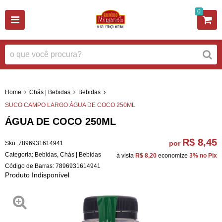
0
Home
Chás | Bebidas
Bebidas
SUCO CAMPO LARGO ÁGUA DE COCO 250ML
ÁGUA DE COCO 250ML
R$ 8,45
por
Sku:
7896931614941
Categoria:
Bebidas
,
Chás | Bebidas
à vista
R$ 8,20
economize
3%
no Pix
Código de Barras:
7896931614941
Produto Indisponível