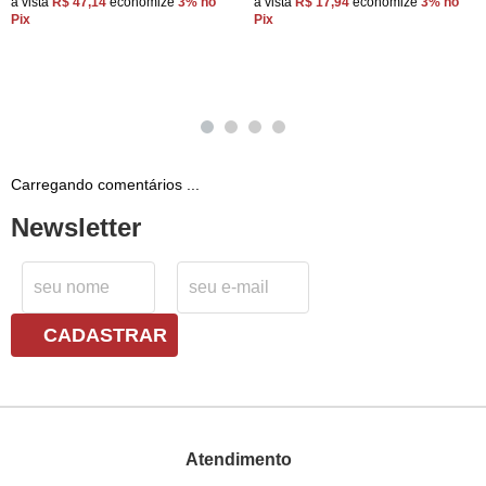
à vista
R$ 47,14
economize
3%
no
à vista
R$ 17,94
economize
3%
no
Pix
Pix
Carregando comentários ...
Newsletter
CADASTRAR
Atendimento