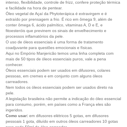
intenso, flexibilidade, controle de frizz, confere proteção térmica
e facilidade na hora de pentear.
Óleo vegetal de Açaí da Phytoterápica é extravirgem e é
extraído por prensagem a frio. É rico em ômega 9, além de
conter ômega 6, ácido palmítico, vitaminas A, D e E, e
fitoesteróis que previnem os sinais de envelhecimento e
processos inflamatórios da pele.
O uso de óleos essenciais é uma forma de tratamento
coadjuvante para questões emocionais e físicas.
Aqui no Empório Manjericão temos uma linha completa com
mais de 50 tipos de óleos essenciais puros, vale a pena
conhecer.
Óleos essenciais podem ser usados em difusores, colares
pessoas, em cremes e em conjunto com alguns óleos
carreadores.
Nem todos os óleos essenciais podem ser usados direto na
pele.
A legislação brasileira não permite a indicação do óleo essencial
para consumo, porém, em países como a França eles são
ingeridos.
Como usar:
em difusores elétricos 5 gotas, em difusores
pessoais 1 gota, diluído em outros óleos carreadores 10 gotas
para cada 50ml do óleo carreador.