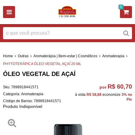
0
Home
Outras
Aromaterápia | Bem-estar | Cosméticos
Aromaterapia
PHYTOTERÁPICA ÓLEO VEGETAL AÇAÍ 20 ML
ÓLEO VEGETAL DE AÇAÍ
R$ 60,70
por
Sku:
7898918441571
Categoria:
Aromaterapia
à vista
R$ 58,88
economize
3%
no
Pix
Código de Barras:
7898918441571
Produto Indisponível