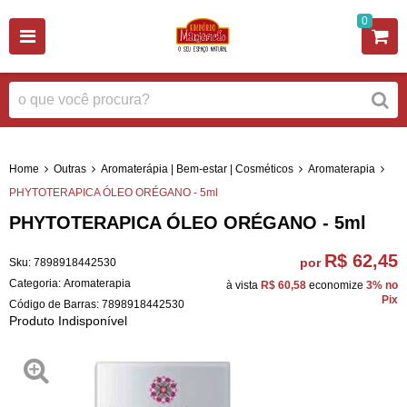
0
Home
Outras
Aromaterápia | Bem-estar | Cosméticos
Aromaterapia
PHYTOTERAPICA ÓLEO ORÉGANO - 5ml
PHYTOTERAPICA ÓLEO ORÉGANO - 5ml
R$ 62,45
por
Sku:
7898918442530
Categoria:
Aromaterapia
à vista
R$ 60,58
economize
3%
no
Pix
Código de Barras:
7898918442530
Produto Indisponível