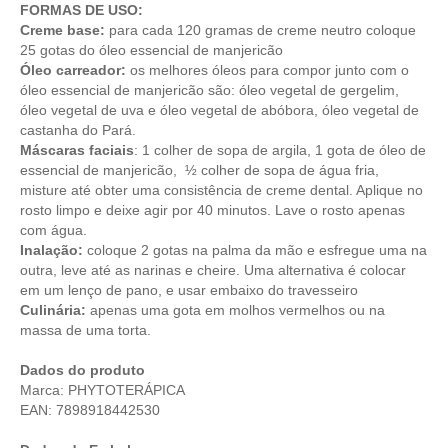
FORMAS DE USO:
Creme base:
para cada 120 gramas de creme neutro coloque
25 gotas do óleo essencial de manjericão
Óleo carreador:
os melhores óleos para compor junto com o
óleo essencial de manjericão são: óleo vegetal de gergelim,
óleo vegetal de uva e óleo vegetal de abóbora, óleo vegetal de
castanha do Pará.
Máscaras faciais
: 1 colher de sopa de argila, 1 gota de óleo de
essencial de manjericão, ½ colher de sopa de água fria,
misture até obter uma consistência de creme dental. Aplique no
rosto limpo e deixe agir por 40 minutos. Lave o rosto apenas
com água.
Inalação:
coloque 2 gotas na palma da mão e esfregue uma na
outra, leve até as narinas e cheire. Uma alternativa é colocar
em um lenço de pano, e usar embaixo do travesseiro
Culinária:
apenas uma gota em molhos vermelhos ou na
massa de uma torta.
Dados do produto
Marca: PHYTOTERÁPICA
EAN: 7898918442530