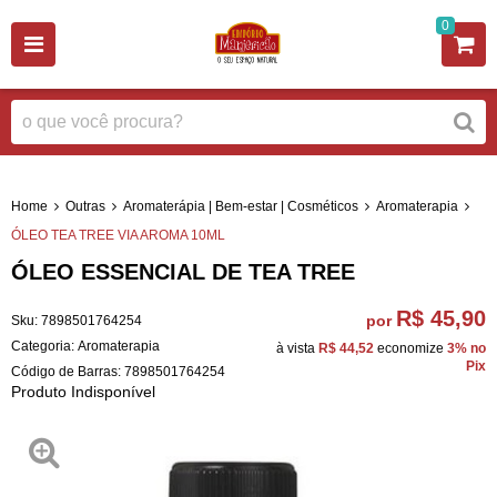
0
Home
Outras
Aromaterápia | Bem-estar | Cosméticos
Aromaterapia
ÓLEO TEA TREE VIA AROMA 10ML
ÓLEO ESSENCIAL DE TEA TREE
R$ 45,90
por
Sku:
7898501764254
Categoria:
Aromaterapia
à vista
R$ 44,52
economize
3%
no
Pix
Código de Barras:
7898501764254
Produto Indisponível