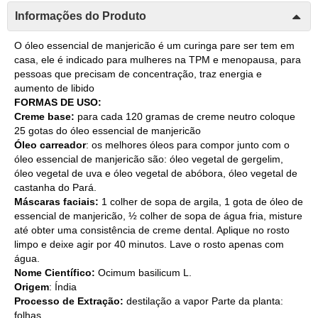
Informações do Produto
O óleo essencial de manjericão é um curinga pare ser tem em
casa, ele é indicado para mulheres na TPM e menopausa, para
pessoas que precisam de concentração, traz energia e
aumento de libido
FORMAS DE USO:
Creme base:
para cada 120 gramas de creme neutro coloque
25 gotas do óleo essencial de manjericão
Óleo carreador
: os melhores óleos para compor junto com o
óleo essencial de manjericão são: óleo vegetal de gergelim,
óleo vegetal de uva e óleo vegetal de abóbora, óleo vegetal de
castanha do Pará.
Máscaras faciais:
1 colher de sopa de argila, 1 gota de óleo de
essencial de manjericão, ½ colher de sopa de água fria, misture
até obter uma consistência de creme dental. Aplique no rosto
limpo e deixe agir por 40 minutos. Lave o rosto apenas com
água.
Nome Científico:
Ocimum basilicum L.
Origem
: Índia
Processo de Extração:
destilação a vapor Parte da planta:
folhas