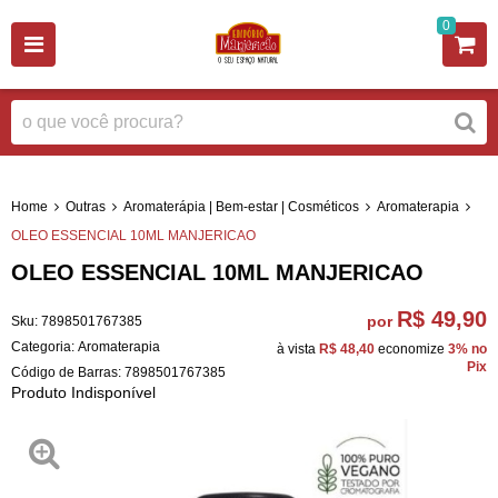
0
Home
Outras
Aromaterápia | Bem-estar | Cosméticos
Aromaterapia
OLEO ESSENCIAL 10ML MANJERICAO
OLEO ESSENCIAL 10ML MANJERICAO
R$ 49,90
por
Sku:
7898501767385
Categoria:
Aromaterapia
à vista
R$ 48,40
economize
3%
no
Pix
Código de Barras:
7898501767385
Produto Indisponível