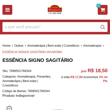
0
Home
Outras
Aromaterápia | Bem-estar | Cosméticos
Aromaterapia
ESSÊNCIA SIGNOS SAGITÁRIO VIA AROMA
ESSÊNCIA SIGNO SAGITÁRIO
R$ 18,50
por
Sku:
7898501768344
Categoria:
Aromaterapia
,
Presentes
,
à vista
R$ 17,94
economize
3%
no
Aromaterápia | Bem-estar |
Pix
Cosméticos
Código de Barras:
7898501768344
Produto Indisponível