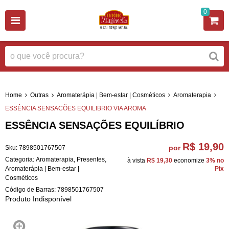
0
Home
Outras
Aromaterápia | Bem-estar | Cosméticos
Aromaterapia
ESSÊNCIA SENSACÕES EQUILIBRIO VIA AROMA
ESSÊNCIA SENSAÇÕES EQUILÍBRIO
R$ 19,90
por
Sku:
7898501767507
Categoria:
Aromaterapia
,
Presentes
,
à vista
R$ 19,30
economize
3%
no
Aromaterápia | Bem-estar |
Pix
Cosméticos
Código de Barras:
7898501767507
Produto Indisponível