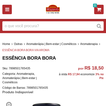
0
Home
Outras
Aromaterápia | Bem-estar | Cosméticos
Aromaterapia
ESSÊNCIA BORA BORA VIA AROMA
ESSÊNCIA BORA BORA
R$ 18,50
por
Sku:
7898501765435
Categoria:
Aromaterapia
,
à vista
R$ 17,94
economize
3%
no
Aromaterápia | Bem-estar |
Pix
Cosméticos
Código de Barras:
7898501765435
Produto Indisponível