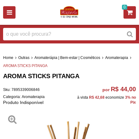
0
Home
Outras
Aromaterápia | Bem-estar | Cosméticos
Aromaterapia
AROMA STICKS PITANGA
AROMA STICKS PITANGA
R$ 44,00
por
Sku:
7895339006846
Categoria:
Aromaterapia
à vista
R$ 42,68
economize
3%
no
Produto Indisponível
Pix