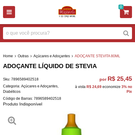
0
Home
Outras
Açúcares e Adoçantes
ADOÇANTE STEVITA 80ML
ADOÇANTE LÍQUIDO DE STEVIA
R$ 25,45
por
Sku:
7896589402518
Categoria:
Açúcares e Adoçantes
,
à vista
R$ 24,69
economize
3%
no
Diabéticos
Pix
Código de Barras:
7896589402518
Produto Indisponível