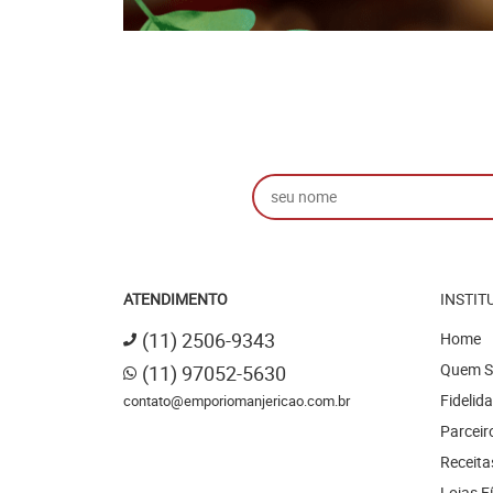
ATENDIMENTO
INSTIT
(11)
2506-9343
Home
Quem 
(11)
97052-5630
Fidelid
contato@emporiomanjericao.com.br
Parceir
Receita
Lojas F