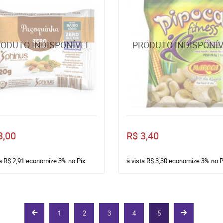
3,00
R$ 3,40
ta
R$ 2,91
economize
3%
no Pix
à vista
R$ 3,30
economize
3%
no P
1
2
3
4
5